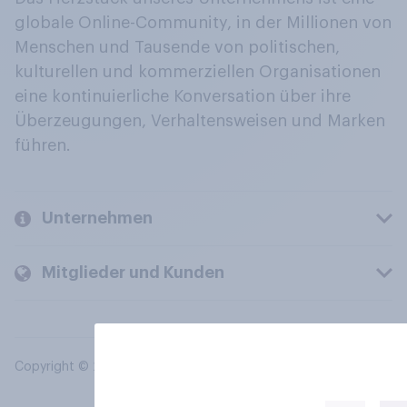
globale Online-Community, in der Millionen von
Menschen und Tausende von politischen,
kulturellen und kommerziellen Organisationen
eine kontinuierliche Konversation über ihre
Überzeugungen, Verhaltensweisen und Marken
führen.
Unternehmen
Mitglieder und Kunden
Copyright © 2026 YouGov PLC. Alle Rechte vorbehalten.