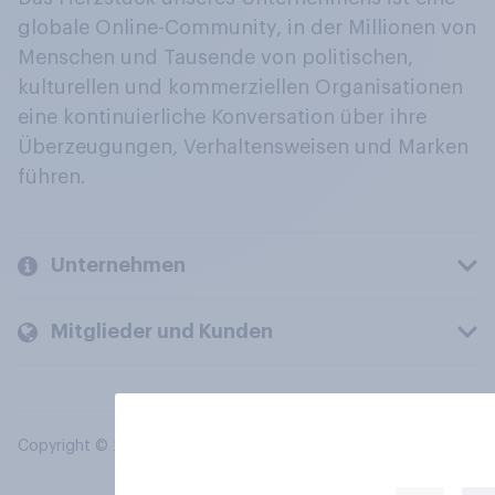
globale Online-Community, in der Millionen von
Menschen und Tausende von politischen,
kulturellen und kommerziellen Organisationen
eine kontinuierliche Konversation über ihre
Überzeugungen, Verhaltensweisen und Marken
führen.
Unternehmen
Mitglieder und Kunden
Copyright © 2026 YouGov PLC. Alle Rechte vorbehalten.