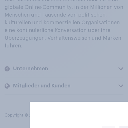
globale Online-Community, in der Millionen von
Menschen und Tausende von politischen,
kulturellen und kommerziellen Organisationen
eine kontinuierliche Konversation über ihre
Überzeugungen, Verhaltensweisen und Marken
führen.
Unternehmen
Mitglieder und Kunden
Copyright © 2026 YouGov PLC. Alle Rechte vorbehalten.