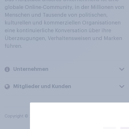
globale Online-Community, in der Millionen von
Menschen und Tausende von politischen,
kulturellen und kommerziellen Organisationen
eine kontinuierliche Konversation über ihre
Überzeugungen, Verhaltensweisen und Marken
führen.
Unternehmen
Mitglieder und Kunden
Copyright © 2026 YouGov PLC. Alle Rechte vorbehalten.