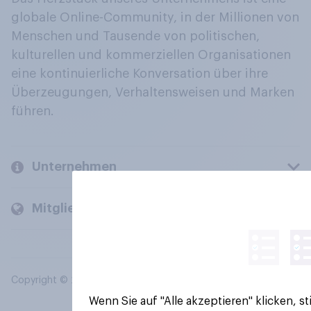
globale Online-Community, in der Millionen von
Menschen und Tausende von politischen,
kulturellen und kommerziellen Organisationen
eine kontinuierliche Konversation über ihre
Überzeugungen, Verhaltensweisen und Marken
führen.
Unternehmen
Mitglieder und Kunden
Copyright © 2026 YouGov PLC. Alle Rechte vorbehalten.
Wenn Sie auf "Alle akzeptieren" klicken, 