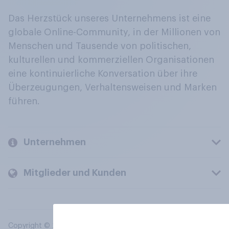
Das Herzstück unseres Unternehmens ist eine
globale Online-Community, in der Millionen von
Menschen und Tausende von politischen,
kulturellen und kommerziellen Organisationen
eine kontinuierliche Konversation über ihre
Überzeugungen, Verhaltensweisen und Marken
führen.
Unternehmen
Mitglieder und Kunden
Copyright © 2026 YouGov PLC. Alle Rechte vorbehalten.