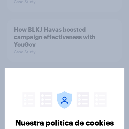
Case Study
How BLKJ Havas boosted
campaign effectiveness with
YouGov
Case Study
How Consensys scored global
media coverage with YouGov
insights
Case Study
Nuestra política de cookies