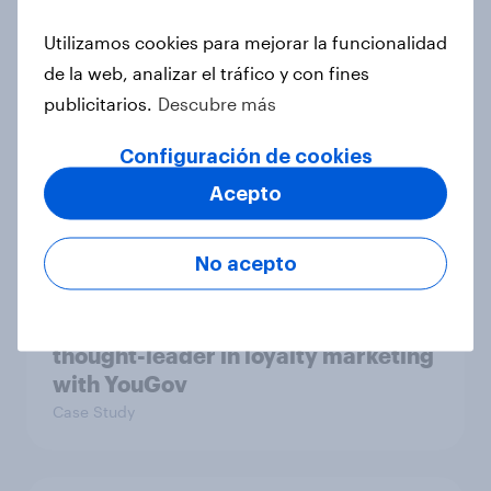
How YouGov delivered insights on
the plant-based market
Utilizamos cookies para mejorar la funcionalidad
Case Study
de la web, analizar el tráfico y con fines
publicitarios.
Descubre más
Configuración de cookies
Online vs offline – Diferencias en la
compra de libros en el mundo
Acepto
Artículo
No acepto
How Mando-Connect became a
thought-leader in loyalty marketing
with YouGov
Case Study