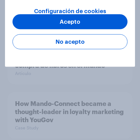
How Consensys scored global
media coverage with YouGov
Configuración de cookies
insights
Acepto
Case Study
No acepto
Online vs offline – Diferencias en la
compra de libros en el mundo
Artículo
How Mando-Connect became a
thought-leader in loyalty marketing
with YouGov
Case Study