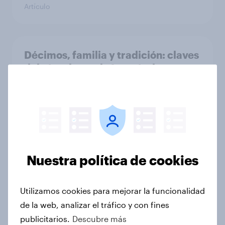
Artículo
Décimos, familia y tradición: claves
del vínculo con la Lotería de
Navidad
Artículo
Y tú, ¿de qué serie eres?
Radiografía del consumo de series
Nuestra política de cookies
en España
Artículo
Utilizamos cookies para mejorar la funcionalidad
de la web, analizar el tráfico y con fines
publicitarios.
Descubre más