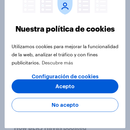
Informes
Nuestra política de cookies
How The Hygiene Bank raised
awareness of hygiene poverty with
Utilizamos cookies para mejorar la funcionalidad
YouGov
de la web, analizar el tráfico y con fines
Case Study
publicitarios.
Descubre más
Configuración de cookies
How GambleAware used YouGov
Acepto
insights to tackle gambling harms
Case Study
No acepto
How BLKJ Havas boosted