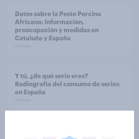
Datos sobre la Peste Porcina
Africana: Información,
preocupación y medidas en
Cataluña y España
Artículo
Y tú, ¿de qué serie eres?
Radiografía del consumo de series
en España
Artículo
Black Friday & Cyber Monday datos
2025