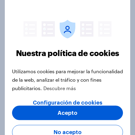
YouGov’s Panel Promise: what it is
and why it matters
Artículo
[Webinar] Beauty standards: Top
Nuestra política de cookies
personal care brands revealed
Artículo
Utilizamos cookies para mejorar la funcionalidad
de la web, analizar el tráfico y con fines
publicitarios.
Descubre más
Cánones de belleza: Las principales
marcas de personal care reveladas
Configuración de cookies
Informes
Acepto
No acepto