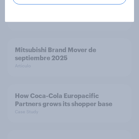
Black Friday & Cyber Monday datos
2025
Informes
Mitsubishi Brand Mover de
septiembre 2025
Artículo
How Coca-Cola Europacific
Partners grows its shopper base
Case Study