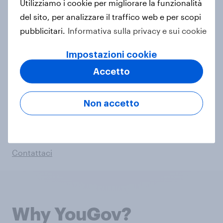
Utilizziamo i cookie per migliorare la funzionalità
Fattori trainanti della penetrazione:
individua i
del sito, per analizzare il traffico web e per scopi
fattori principali, sia trasversali sia specifici della
pubblicitari.
Informativa sulla privacy e sui cookie
categoria
Socio-demografica:
individua i profili chiave su
Impostazioni cookie
cui focalizzarti per mantenere e incrementare la
Accetto
penetrazione
Contesto competitivo:
analizza la concorrenza e
individua i player da tenere d’occhio
Non accetto
Panorama dei retailer:
individua i formati e i
banner che generano la maggiore crescita.
Contattaci
Why YouGov?