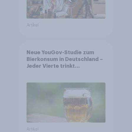
Artikel
Neue YouGov-Studie zum
Bierkonsum in Deutschland –
Jeder Vierte trinkt
wöchentlich alkoholhaltiges
Bier, Alkoholfreies Bier
wächst um über 23 Prozent
Artikel