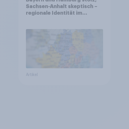
Sachsen-Anhalt skeptisch –
regionale Identität im
Vergleich +++ Verbundenheit
mit Europa im Osten am
geringsten
Artikel