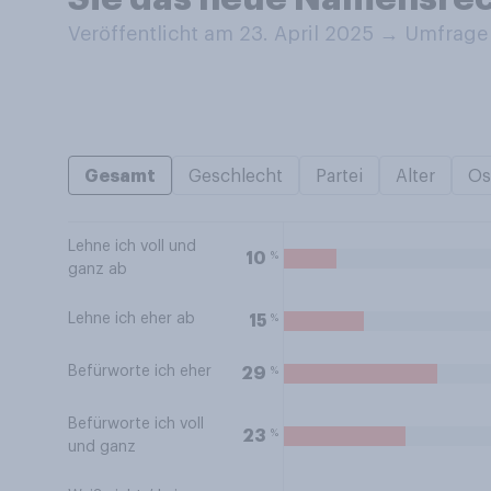
Veröffentlicht am 23. April 2025
→
Umfrage 
Gesamt
Geschlecht
Partei
Alter
Os
Lehne ich voll und
%
10
ganz ab
Lehne ich eher ab
%
15
Befürworte ich eher
%
29
Befürworte ich voll
%
23
und ganz