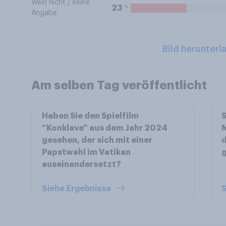
Weiß nicht / keine
%
23
Angabe
Bild herunterl
Am selben Tag veröffentlicht
Haben Sie den Spielfilm
S
“Konklave” aus dem Jahr 2024
M
gesehen, der sich mit einer
d
Papstwahl im Vatikan
auseinandersetzt?
Siehe Ergebnisse
S