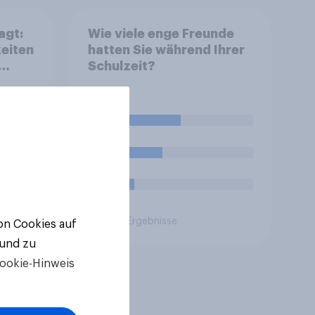
agt:
Wie viele enge Freunde
zeiten
hatten Sie während Ihrer
Schulzeit?
45%
31%
10%
Aktuelle Ergebnisse
von Cookies auf
 und zu
ookie-Hinweis