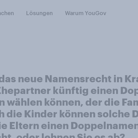
nchen
Lösungen
Warum YouGov
 das neue Namensrecht in Kra
 Ehepartner künftig einen D
wählen können, der die Fa
h die Kinder können solche
ie Eltern einen Doppelnamen
t, oder lehnen Sie es ab?