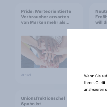
Pride: Werteorientierte
Neutr
Verbraucher erwarten
Ernäh
von Marken mehr als
will 
Symbolik
abst
Artikel
Artikel
Wenn Sie auf
Ihrem Gerät
analysieren 
Unionsfraktionschef Jens
Spahn ist