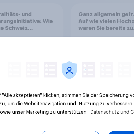
alitäts- und
Ganz allgemein gefr
rungsinitiative: Wie
Auf wie vielen Hoch
die Schweiz
waren Sie bereits zu
immen?
Gast?
58%
22%
7%
Aktuelle Ergebnisse
 "Alle akzeptieren" klicken, stimmen Sie der Speicherung 
 zu, um die Websitenavigation und -Nutzung zu verbessern
sowie unser Marketing zu unterstützen.
Datenschutz und C