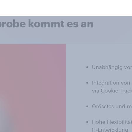
hprobe kommt es an
Unabhängig vo
Integration von
via Cookie-Trac
Grösstes und re
Hohe Flexibilit
IT-Entwicklung