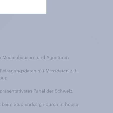
n Medienhäusern und Agenturen
 Befragungsdaten mit Messdaten z.B.
king
präsentativstes Panel der Schweiz
ät beim Studiendesign durch in-house