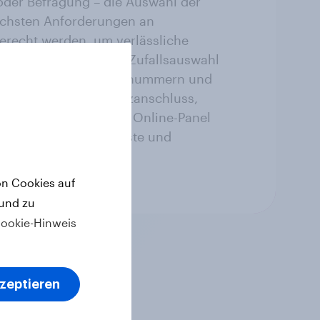
oder Befragung – die Auswahl der
chsten Anforderungen an
gerecht werden, um verlässliche
zu können. Neben der Zufallsauswahl
n, inkl. Mobiltelefonnummern und
ingetragenen Festnetzanschluss,
Möglichkeit, auf unser Online-Panel
das schweizweit grösste und
on Cookies auf
 und zu
ookie-Hinweis
kzeptieren