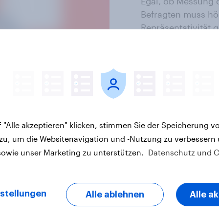
Egal, ob Messung 
Befragten muss hö
Repräsentativität 
Aussagen treffen 
von Telefonnummer
Haushalten ohne e
besteht daher die 
zurückzugreifen – 
repräsentativste.
 "Alle akzeptieren" klicken, stimmen Sie der Speicherung v
 zu, um die Websitenavigation und -Nutzung zu verbessern
sowie unser Marketing zu unterstützen.
Datenschutz und C
en
stellungen
Alle ablehnen
Alle a