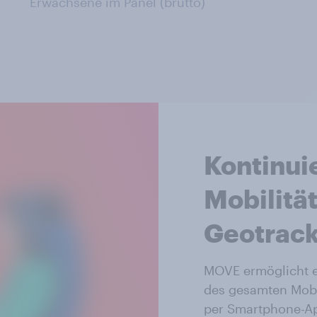
Erwachsene im Panel (brutto)
Kontinui
Mobilitä
Geotrac
MOVE ermöglicht e
des gesamten Mobil
per Smartphone-Ap