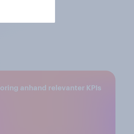
ring anhand relevanter KPIs