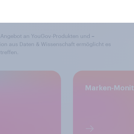
pper-Strategien
ge Angebot an YouGov-Produkten und
–
ion aus Daten & Wissenschaft ermöglicht es
treffen.
Marken-Monito