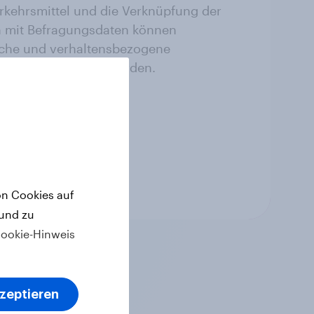
rkehrsmittel und die Verknüpfung der
 mit Befragungsdaten können
che und verhaltensbezogene
iert und analysiert werden.
ns
on Cookies auf
 und zu
ookie-Hinweis
kzeptieren