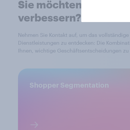
Sie möchten Ihre Sho
verbessern?
Nehmen Sie Kontakt auf, um das vollständi
Dienstleistungen zu entdecken: Die Kombinat
Ihnen, wichtige Geschäftsentscheidungen zu 
Shopper Segmentation