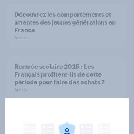
Découvrez les comportements et
attentes des jeunes générations en
France
Article
Rentrée scolaire 2025 : Les
Français profitent-ils de cette
période pour faire des achats ?
Article
Cotisations assurance en hausse :
L’inquiétude gagne-t-elle les