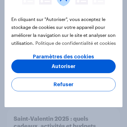
Français ?
Rapport
En cliquant sur "Autoriser", vous acceptez le
stockage de cookies sur votre appareil pour
Soldes d’été : bonnes affaires,
améliorer la navigation sur le site et analyser son
bonne conscience ?
utilisation.
Politique de confidentialité et cookies
Article
Paramètres des cookies
Autoriser
Médias & IA Générative : Révolution
ou Menace ?
Refuser
Rapport
Saint-Valentin 2025 : quels
cadeaux, activités et budgets