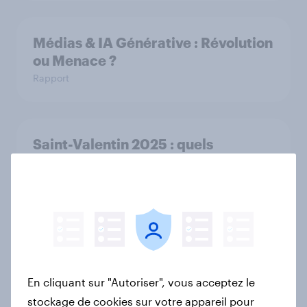
Médias & IA Générative : Révolution
ou Menace ?
Rapport
Saint-Valentin 2025 : quels
cadeaux, activités et budgets
prévoient les Français ?
Article
How The Hygiene Bank raised
awareness of hygiene poverty with
En cliquant sur "Autoriser", vous acceptez le
YouGov
stockage de cookies sur votre appareil pour