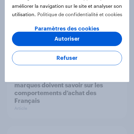
Étude de Cas
améliorer la navigation sur le site et analyser son
utilisation.
Politique de confidentialité et cookies
Paramètres des cookies
How GambleAware used YouGov
Autoriser
insights to tackle gambling harms
Étude de Cas
Refuser
Soldes d’hiver 2025 : ce que les
marques doivent savoir sur les
comportements d’achat des
Français
Article