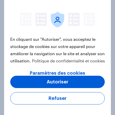
le défi ?
Article
Le Dynamic Pricing : une stratégie
efficace ?
En cliquant sur "Autoriser", vous acceptez le
Rapport
stockage de cookies sur votre appareil pour
améliorer la navigation sur le site et analyser son
utilisation.
Politique de confidentialité et cookies
Bilan 2024 des super et
Paramètres des cookies
hypermarchés
Autoriser
Article
Refuser
Noël 2024 : les chiffres clés à
connaître