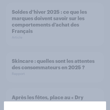
Soldes d’hiver 2025 : ce que les
marques doivent savoir sur les
comportements d’achat des
Français
Article
Skincare : quelles sont les attentes
des consommateurs en 2025 ?
Rapport
Après les fêtes, place au « Dry
January » : les Français relèvent-ils