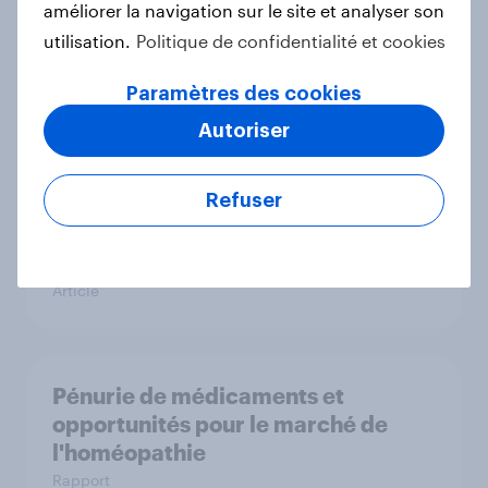
améliorer la navigation sur le site et analyser son
utilisation.
Politique de confidentialité et cookies
Plongée dans l’univers du secteur
Paramètres des cookies
bancaire
Rapport
Autoriser
Refuser
Bilan 2024 des super et
hypermarchés
Article
Pénurie de médicaments et
opportunités pour le marché de
l'homéopathie
Rapport