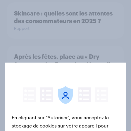
Skincare : quelles sont les attentes
des consommateurs en 2025 ?
Rapport
Après les fêtes, place au « Dry
January » : les Français relèvent-ils
le défi ?
Article
Le Dynamic Pricing : une stratégie
efficace ?
En cliquant sur "Autoriser", vous acceptez le
Rapport
stockage de cookies sur votre appareil pour