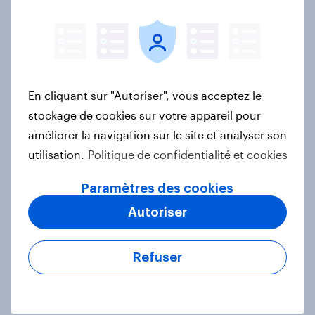
Le Live Shopping en France : encore
discret mais ultra-performant
Rapport
En cliquant sur "Autoriser", vous acceptez le
stockage de cookies sur votre appareil pour
Forever young? anti-aging report
améliorer la navigation sur le site et analyser son
France 2026
utilisation.
Politique de confidentialité et cookies
Rapport
Paramètres des cookies
Autoriser
Biggest Brand Movers – France –
Mars 2026
Refuser
Article