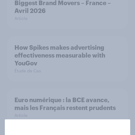
Biggest Brand Movers – France –
Avril 2026
Article
How Spikes makes advertising
effectiveness measurable with
YouGov
Étude de Cas
Euro numérique : la BCE avance,
mais les Français restent prudents
Article