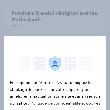
Furniture Trends in Belgium and the
Netherlands
Article
Fashion Trends in Belgium and the
Netherlands
Article
En cliquant sur "Autoriser", vous acceptez le
Dry January* 2026 : une notoriété
stockage de cookies sur votre appareil pour
forte, une adoption plus timide en
améliorer la navigation sur le site et analyser son
France
utilisation.
Politique de confidentialité et cookies
Rapport