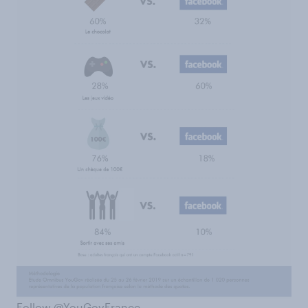
Follow @YouGovFrance