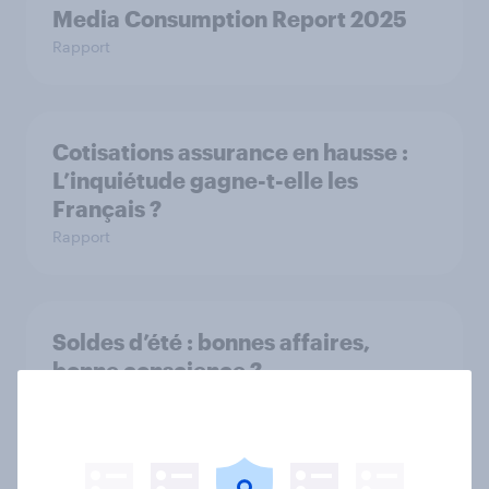
Media Consumption Report 2025
Rapport
Cotisations assurance en hausse :
L’inquiétude gagne-t-elle les
Français ?
Rapport
Soldes d’été : bonnes affaires,
bonne conscience ?
Article