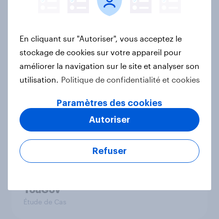
Médias & IA Générative : Révolution
ou Menace ?
Rapport
En cliquant sur "Autoriser", vous acceptez le
stockage de cookies sur votre appareil pour
améliorer la navigation sur le site et analyser son
Saint-Valentin 2025 : quels
utilisation.
Politique de confidentialité et cookies
cadeaux, activités et budgets
prévoient les Français ?
Paramètres des cookies
Article
Autoriser
Refuser
How The Hygiene Bank raised
awareness of hygiene poverty with
YouGov
Étude de Cas