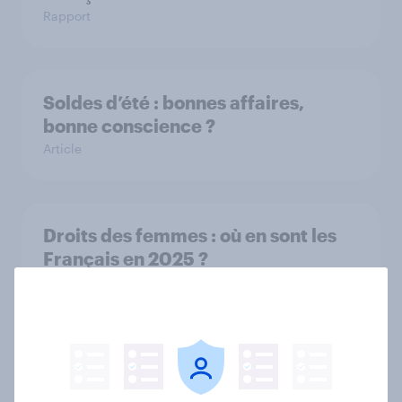
Rapport
Soldes d’été : bonnes affaires,
bonne conscience ?
Article
Droits des femmes : où en sont les
Français en 2025 ?
Article
Médias & IA Générative : Révolution
ou Menace ?