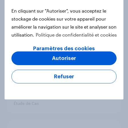
Rapport
En cliquant sur "Autoriser", vous acceptez le
stockage de cookies sur votre appareil pour
améliorer la navigation sur le site et analyser son
Saint-Valentin 2025 : quels
utilisation.
Politique de confidentialité et cookies
cadeaux, activités et budgets
prévoient les Français ?
Paramètres des cookies
Article
Autoriser
Refuser
How The Hygiene Bank raised
awareness of hygiene poverty with
YouGov
Étude de Cas