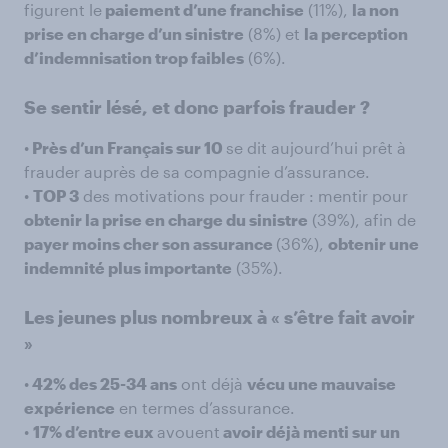
figurent le
paiement d’une franchise
(11%),
la non
prise en charge d’un sinistre
(8%) et
la perception
d’indemnisation trop faibles
(6%).
Se sentir lésé, et donc parfois frauder ?
•
Près d’un Français sur 10
se dit aujourd’hui prêt à
frauder auprès de sa compagnie d’assurance.
•
TOP 3
des motivations pour frauder : mentir pour
obtenir la prise en charge du sinistre
(39%), afin de
payer moins cher son assurance
(36%),
obtenir une
indemnité plus importante
(35%).
Les jeunes plus nombreux à « s’être fait avoir
»
•
42% des 25-34 ans
ont déjà
vécu une mauvaise
expérience
en termes d’assurance.
•
17% d’entre eux
avouent
avoir déjà menti sur un