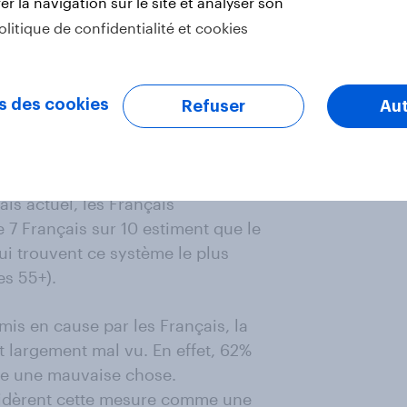
r la navigation sur le site et analyser son
olitique de confidentialité et cookies
s des cookies
Refuser
Aut
is actuel, les Français
de 7 Français sur 10 estiment que le
qui trouvent ce système le plus
es 55+).
s en cause par les Français, la
st largement mal vu. En effet, 62%
me une mauvaise chose.
sidèrent cette mesure comme une