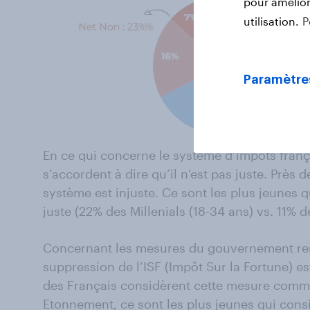
pour améliore
utilisation.
P
Paramètre
En ce qui concerne le système d’impôts frança
s’accordent à dire qu’il n’est pas juste. Près 
système est injuste. Ce sont les plus jeunes 
juste (22% des Millenials (18-34 ans) vs. 11% d
Concernant les mesures du gouvernement remi
suppression de l’ISF (Impôt Sur la Fortune) e
des Français considèrent cette mesure com
Etonnement, ce sont les plus jeunes qui con