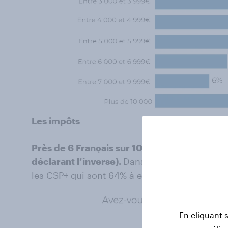
Les impôts
Près de 6 Français sur 10 estiment qu’ils p
déclarant l’inverse).
Dans le détail, ce chiff
les CSP+ qui sont 64% à estimer payer trop d
En cliquant 