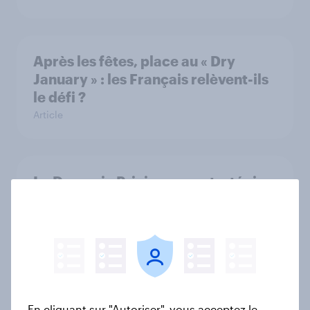
Après les fêtes, place au « Dry
January » : les Français relèvent-ils
le défi ?
Article
Le Dynamic Pricing : une stratégie
efficace ?
Rapport
Bilan 2024 des super et
hypermarchés
En cliquant sur "Autoriser", vous acceptez le