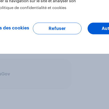
r la navigation sur le site et analyser son
olitique de confidentialité et cookies
vrier 2020 auprès de 537 adultes
tatifs de la population nationale,
s des cookies
Refuser
Aut
ouGov