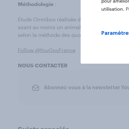
pour améliore
Méthodologie
:
utilisation.
P
Etude Omnibus réalisée du 31 janvier au 5 fé
ayant au moins un animal domestique représen
Paramètre
selon la méthode des quotas.
Follow @YouGovFrance
NOUS CONTACTER
Abonnez-vous à la newsletter Y