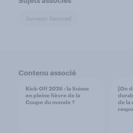
Sujets associés
Surveys: Serviced
Contenu associé
Kick-Off 2026 : la Suisse
[On d
en pleine fièvre de la
durab
Coupe du monde ?
de la
respo