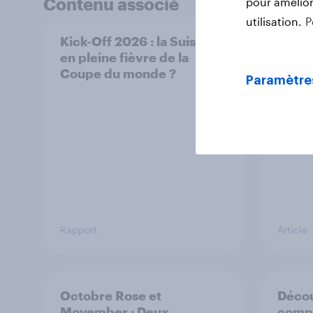
Contenu associé
pour améliore
utilisation.
P
Kick-Off 2026 : la Suisse
[On d
en pleine fièvre de la
durab
Coupe du monde ?
de la
Paramètre
respo
Rapport
Article
Octobre Rose et
Décou
Movember : Deux
comp