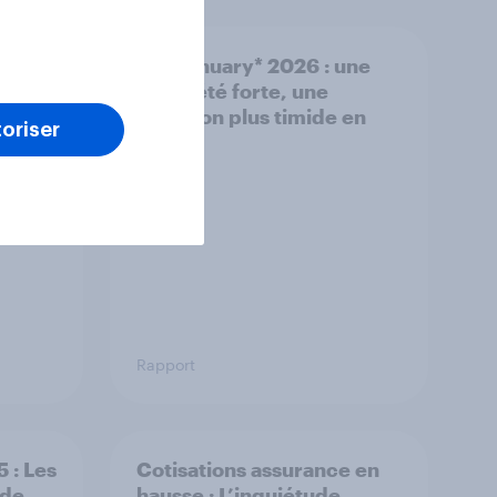
Dry January* 2026 : une
et
notoriété forte, une
t
adoption plus timide en
oriser
France
Rapport
 : Les
Cotisations assurance en
 de
hausse : L’inquiétude