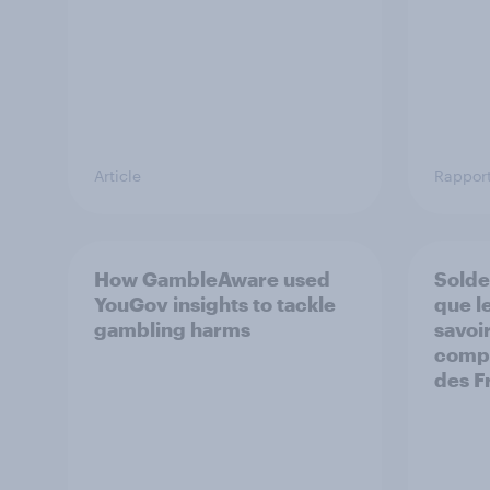
Article
Rappor
How GambleAware used
Solde
YouGov insights to tackle
que l
gambling harms
savoir
compo
des F