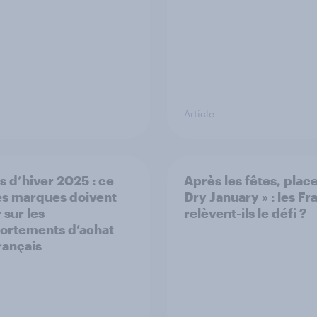
t
Article
s d’hiver 2025 : ce
Après les fêtes, place
es marques doivent
Dry January » : les Fr
 sur les
relèvent-ils le défi ?
rtements d’achat
rançais