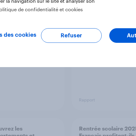
r la navigation sur le site et analyser son
olitique de confidentialité et cookies
emand] Tous
Le Live Shopping en
les ? Les 4 visages
France : encore discr
 consommation
mais ultra-performan
s des cookies
Refuser
Aut
nsable
Rapport
vrez les
Rentrée scolaire 2025
ortements et
Français profitent-ils