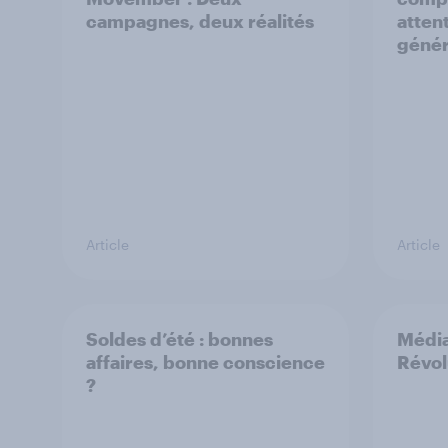
campagnes, deux réalités
atten
génér
Article
Article
Soldes d’été : bonnes
Média
affaires, bonne conscience
Révol
?