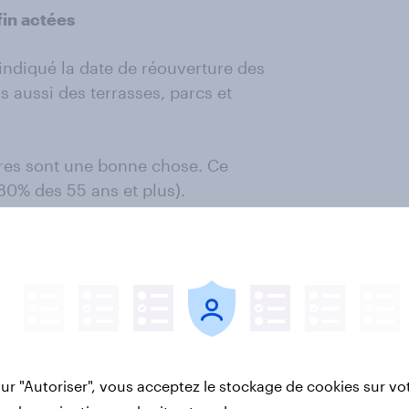
fin actées
 indiqué la date de réouverture des
s aussi des terrasses, parcs et
res sont une bonne chose. Ce
 80% des 55 ans et plus).
m
de la limitation de déplacement à
t que cette fin de limitation
 les 18-24 ans semblent plus
 et plus).
sur "Autoriser", vous acceptez le stockage de cookies sur vo