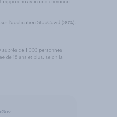
ct rapproché avec une personne
iliser l’application StopCovid (30%).
0 auprès de 1 003 personnes
e de 18 ans et plus, selon la
ouGov