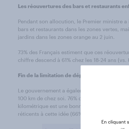
Les réouvertures des bars et restaurants en
Pendant son allocution, le Premier ministre a
bars et restaurants dans les zones vertes, mai
jardins dans les zones orange au 2 juin.
73% des Français estiment que ces réouvertu
chiffre descend à 61% chez les 18-24 ans (vs.
Fin de la limitation de déplacement à 100 k
Le gouvernement a également annoncé la fin 
100 km de chez soi. 76% des Français déclaren
kilométrique est une bonne chose. A nouveau,
réticents à cette idée (66% vs. 83% des 55 ans
En cliquant 