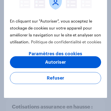
Découvrez les comportements et
En cliquant sur "Autoriser", vous acceptez le
attentes des jeunes générations en
stockage de cookies sur votre appareil pour
France
améliorer la navigation sur le site et analyser son
Article
utilisation.
Politique de confidentialité et cookies
Paramètres des cookies
Autoriser
Rentrée scolaire 2025 : Les
Français profitent-ils de cette
période pour faire des achats ?
Refuser
Article
Cotisations assurance en hausse :