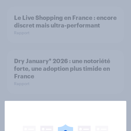
Le Live Shopping en France : encore
discret mais ultra-performant
Rapport
Dry January* 2026 : une notoriété
forte, une adoption plus timide en
France
Rapport
Octobre Rose et Movember : Deux
campagnes, deux réalités
Article