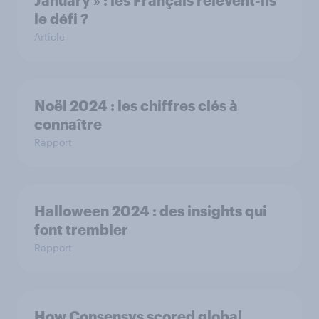
January » : les Français relèvent-ils
le défi ?
Article
Noël 2024 : les chiffres clés à
connaître
Rapport
Halloween 2024 : des insights qui
font trembler
Rapport
How Consensys scored global