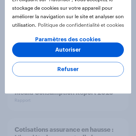
France
stockage de cookies sur votre appareil pour
Article
améliorer la navigation sur le site et analyser son
utilisation.
Politique de confidentialité et cookies
Rentrée scolaire 2025 : Les
Paramètres des cookies
Français profitent-ils de cette
Autoriser
période pour faire des achats ?
Article
Refuser
Media Consumption Report 2025
Rapport
Cotisations assurance en hausse :