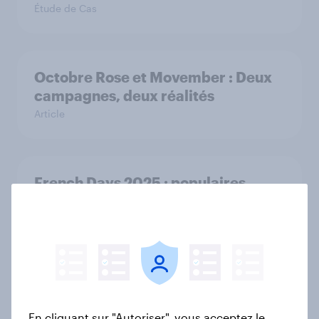
Étude de Cas
Octobre Rose et Movember : Deux
campagnes, deux réalités
Article
French Days 2025 : populaires,
mais pas décisifs
Rapport
Découvrez les comportements et
attentes des jeunes générations en
En cliquant sur "Autoriser", vous acceptez le