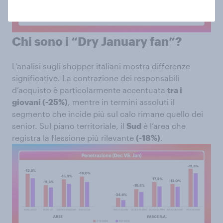
Chi sono i “Dry January fan”?
L’analisi sugli shopper italiani mostra differenze
significative. La contrazione dei responsabili
d’acquisto è particolarmente accentuata
tra i
giovani (-25%)
, mentre in termini assoluti il
segmento che incide più sul calo rimane quello dei
senior. Sul piano territoriale, il
Sud
è l’area che
registra la flessione più rilevante
(-18%)
.