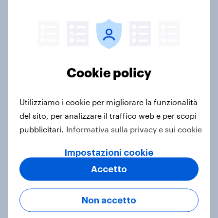
Il periodo festivo di dicembre
amplifica il divario
Cookie policy
Gennaio porta un ritorno alla normalità che,
combinato alla crescente attenzione al benessere,
accentua la flessione.
Utilizziamo i cookie per migliorare la funzionalità
del sito, per analizzare il traffico web e per scopi
La categoria
Charmat Secco
è la più penalizzata con
pubblicitari.
Informativa sulla privacy e sui cookie
un calo di -9 pp rispetto a dicembre, mese di
festività e momenti di convivialità. Seguono il
Vino
Impostazioni cookie
DOC/DOCG
e i
super-alcolici
(Brown puri).
Accetto
Non accetto