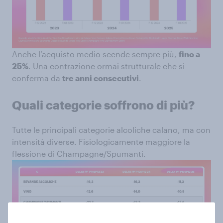
Anche l’acquisto medio scende sempre più,
fino a –
25%
. Una contrazione ormai strutturale che si
conferma da
tre anni consecutivi
.
Quali categorie soffrono di più?
Tutte le principali categorie alcoliche calano, ma con
intensità diverse. Fisiologicamente maggiore la
flessione di Champagne/Spumanti.