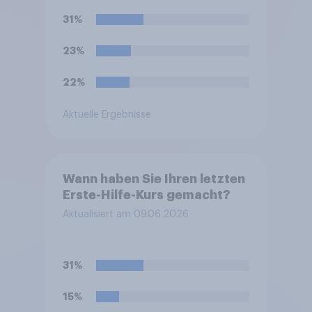
bei Steuern, Rente,
31%
Gesundheit und Pflege sowie
zum Bürokratieabbau.
23%
Welche Auswirkungen
erwarten Sie insgesamt von
22%
diesen Reformen für die
Zukunft Deutschlands?
Aktuelle Ergebnisse
Wann haben Sie Ihren letzten
Erste-Hilfe-Kurs gemacht?
Aktualisiert am 09.06.2026
31%
15%