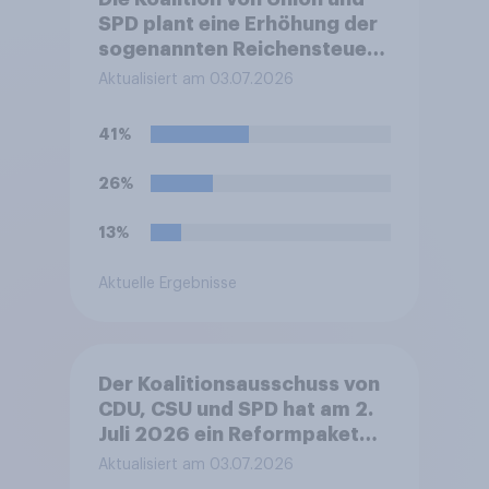
SPD plant eine Erhöhung der
sogenannten Reichensteuer.
Ab einem zu versteuernden
Aktualisiert am 03.07.2026
Einkommen von 250.000 EUR
soll ein Steuersatz von 45
41%
Prozent gelten, ab einem zu
versteuernden Einkommen
26%
von 280.000 EUR ein Satz
von 47 Prozent. Derzeit liegt
13%
der Höchststeuersatz bei 45
Prozent und greift ab einem
Aktuelle Ergebnisse
zu versteuernden Einkommen
von 277.826 Euro.
Befürworten Sie diese
Reform oder lehnen Sie sie
Der Koalitionsausschuss von
ab?
CDU, CSU und SPD hat am 2.
Juli 2026 ein Reformpaket
vorgestellt. Dieses umfasst
Aktualisiert am 03.07.2026
unter anderem Maßnahmen