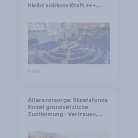
bleibt stärkste Kraft +++
Großes Bedürfnis nach
Reformen in der Bevölkerung
Artikel
Altersvorsorge: Staatsfonds
findet grundsätzliche
Zustimmung - Vertrauen,
Kosten und Sicherheit
entscheiden über die
Akzeptanz