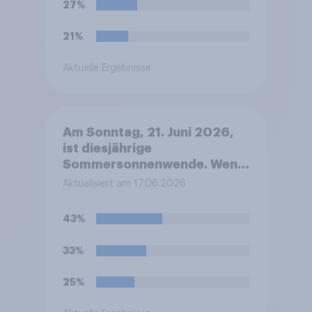
27%
21%
Aktuelle Ergebnisse
Am Sonntag, 21. Juni 2026,
ist diesjährige
Sommersonnenwende. Wenn
Sie wählen müssten: Welches
Aktualisiert am 17.06.2026
dieser beiden Emotionen ist
diesbezüglich bei Ihnen
43%
stärker ausgeprägt?
33%
25%