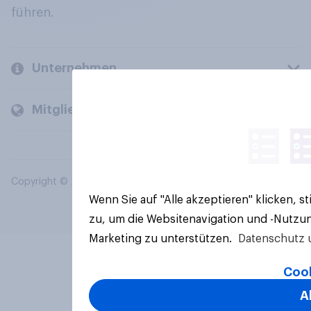
führen.
Unternehmen
Mitglieder und Kunden
Copyright © 2026 YouGov PLC. Alle Rechte vorbehalten.
Wenn Sie auf "Alle akzeptieren" klicken, 
zu, um die Websitenavigation und -Nutzun
Marketing zu unterstützen.
Datenschutz 
Cook
A