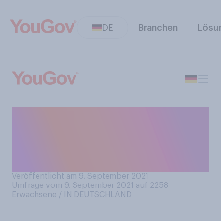
DE
Branchen
Lösu
Würden Sie sagen, dass Ihr
Sommer besser oder
schlechter war als im letzten
Jahr?
Veröffentlicht am 9. September 2021
Umfrage vom 9. September 2021 auf 2258
Erwachsene / IN DEUTSCHLAND