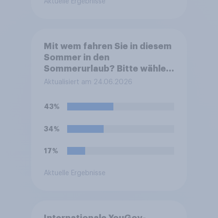
Aktuelle Ergebnisse
Mit wem fahren Sie in diesem
Sommer in den
Sommerurlaub? Bitte wählen
Sie alle zutreffenden
Aktualisiert am 24.06.2026
Personen aus.
43%
34%
17%
Aktuelle Ergebnisse