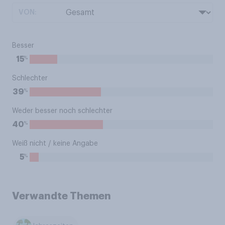
VON:
Besser
%
15
Schlechter
%
39
Weder besser noch schlechter
%
40
Weiß nicht / keine Angabe
%
5
Verwandte Themen