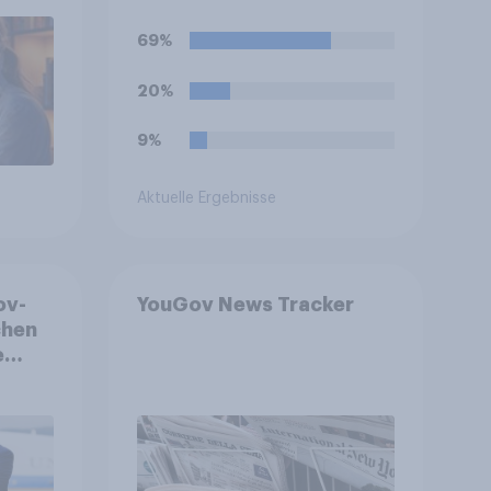
e KI-
69%
s
20%
9%
Aktuelle Ergebnisse
ov-
YouGov News Tracker
chen
e
le
en,