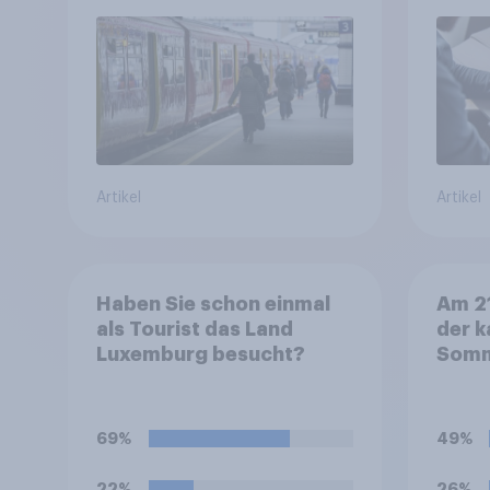
längeren Strecken vom
Auto auf öffentliche
Verkehrsmittel um
Artikel
Artikel
Haben Sie schon einmal
Am 21
als Tourist das Land
der k
Luxemburg besucht?
Somm
Sie: 
2026
69%
49%
22%
26%