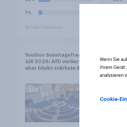
7%
15%
Aktuelle Ergebnisse
Aktuell
YouGov Sonntagsfrage
Wenn Sie auf
Juli 2026: AfD verliert,
Ihrem Gerät
aber bleibt stärkste Kraft
+++ Großes Bedürfnis
analysieren 
nach Reformen in der
Bevölkerung
Cookie-Ein