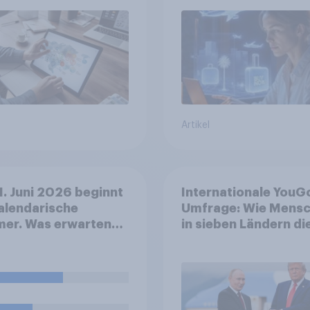
erwarten, und welch
Tools bei der
Reiseplanung bereit
genutzt werden
Artikel
. Juni 2026 beginnt
Internationale YouG
alendarische
Umfrage: Wie Mens
er. Was erwarten
in sieben Ländern di
Wie wird der Sommer
Rolle der USA, globa
 in Deutschland?
Machtverschiebung
Bedrohungen und
Bündnisse bewerten