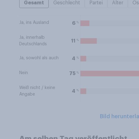
Gesamt
Geschlecht
Partei
Alter
Os
Ja, ins Ausland
%
6
Ja, innerhalb
%
11
Deutschlands
Ja, sowohl als auch
%
4
Nein
%
75
Weiß nicht / keine
%
4
Angabe
Bild herunterl
Am selben Tag veröffentlicht