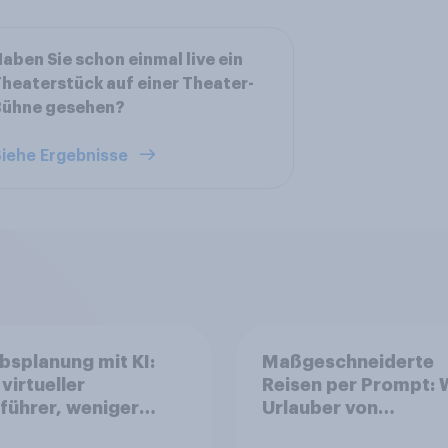
aben Sie schon einmal live ein
heaterstück auf einer Theater-
Bühne gesehen?
iehe Ergebnisse
bsplanung mit KI:
Maßgeschneiderte
virtueller
Reisen per Prompt: 
führer, weniger
Urlauber von
ungsagent
personalisierter KI