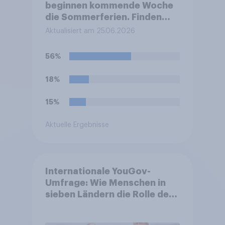
beginnen kommende Woche
die Sommerferien. Finden
Sie, dass eine Ferienzeit von
Aktualisiert am 25.06.2026
sechs Wochen für Schüler
und Lehrer zu lang, zu kurz
56%
oder genau richtig ist?
18%
15%
Aktuelle Ergebnisse
Internationale YouGov-
Umfrage: Wie Menschen in
sieben Ländern die Rolle der
USA, globale
Machtverschiebungen,