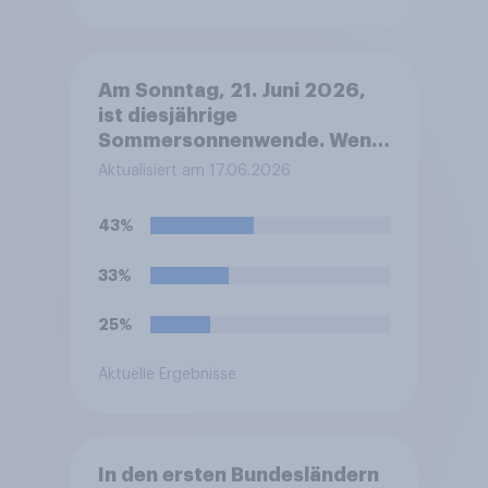
Am Sonntag, 21. Juni 2026,
ist diesjährige
Sommersonnenwende. Wenn
Sie wählen müssten: Welches
Aktualisiert am 17.06.2026
dieser beiden Emotionen ist
diesbezüglich bei Ihnen
43%
stärker ausgeprägt?
33%
25%
Aktuelle Ergebnisse
In den ersten Bundesländern