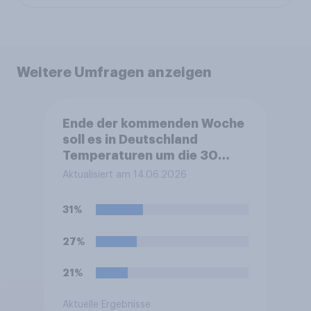
Weitere Umfragen anzeigen
Ende der kommenden Woche
soll es in Deutschland
Temperaturen um die 30
Grad geben. Freuen Sie sich
Aktualisiert am 14.06.2026
darauf?
31%
27%
21%
Aktuelle Ergebnisse