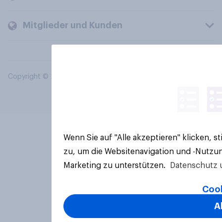
Mitglieder und Kunden
Copyright © 2026 YouGov PLC. Alle Rechte vorbehalten.
Wenn Sie auf "Alle akzeptieren" klicken, 
zu, um die Websitenavigation und -Nutzun
Marketing zu unterstützen.
Datenschutz 
Cook
A