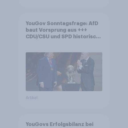
YouGov Sonntagsfrage: AfD
baut Vorsprung aus +++
CDU/CSU und SPD historisch
niedrig +++ Bürgerinnen und
Bürger wünschen sich
Fußball-WM ohne Politik
Artikel
YouGovs Erfolgsbilanz bei