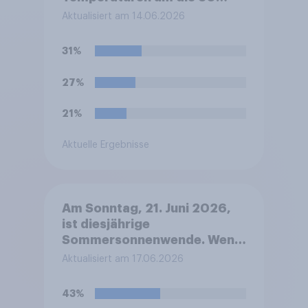
Grad geben. Freuen Sie sich
Aktualisiert am 14.06.2026
darauf?
31%
27%
21%
Aktuelle Ergebnisse
Am Sonntag, 21. Juni 2026,
ist diesjährige
Sommersonnenwende. Wenn
Sie wählen müssten: Welches
Aktualisiert am 17.06.2026
dieser beiden Emotionen ist
diesbezüglich bei Ihnen
43%
stärker ausgeprägt?