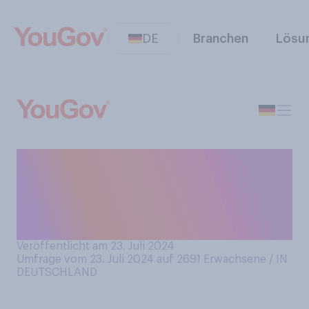
DE
Branchen
Lösu
Nutzen Sie im Sommer in
Ihrem Zuhause einen
Ventilator oder ein
Klimagerät?
Veröffentlicht am 23. Juli 2024
Umfrage vom 23. Juli 2024 auf 2691
Erwachsene / IN
DEUTSCHLAND