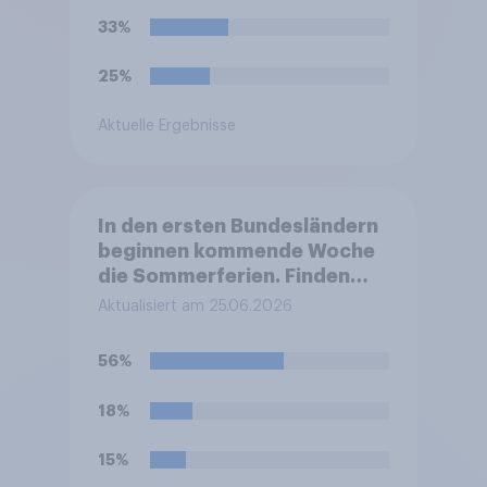
33%
25%
Aktuelle Ergebnisse
In den ersten Bundesländern
beginnen kommende Woche
die Sommerferien. Finden
Sie, dass eine Ferienzeit von
Aktualisiert am 25.06.2026
sechs Wochen für Schüler
und Lehrer zu lang, zu kurz
56%
oder genau richtig ist?
18%
15%