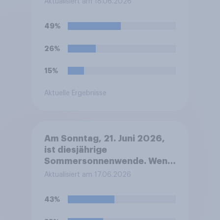
Aktualisiert am 18.06.2026
Deutschland?
49%
26%
15%
Aktuelle Ergebnisse
Am Sonntag, 21. Juni 2026,
ist diesjährige
Sommersonnenwende. Wenn
Sie wählen müssten: Welches
Aktualisiert am 17.06.2026
dieser beiden Emotionen ist
diesbezüglich bei Ihnen
43%
stärker ausgeprägt?