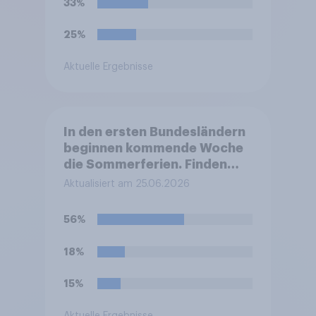
33%
25%
Aktuelle Ergebnisse
In den ersten Bundesländern
beginnen kommende Woche
die Sommerferien. Finden
Sie, dass eine Ferienzeit von
Aktualisiert am 25.06.2026
sechs Wochen für Schüler
und Lehrer zu lang, zu kurz
56%
oder genau richtig ist?
18%
15%