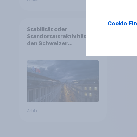
Cookie-Ein
Stabilität oder
Standortattraktivität für
den Schweizer
Finanzplatz? Wo die
Bevölkerung in der
Debatte um die
Regulierung von
Grossbanken steht
Artikel