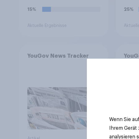
15%
25%
Aktuelle Ergebnisse
Aktuell
YouGov News Tracker
YouG
Juli 
aber 
+++ G
nach 
Bevö
Wenn Sie auf
Ihrem Gerät
analysieren 
Artikel
Artikel