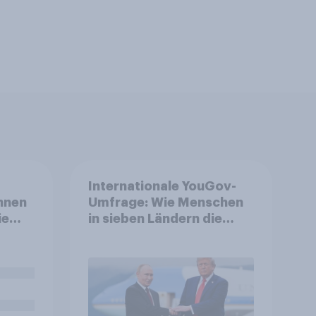
Internationale YouGov-
nnen
Umfrage: Wie Menschen
ie
in sieben Ländern die
en
Rolle der USA, globale
zeit
Machtverschiebungen,
ür
Bedrohungen und
zu
Bündnisse bewerten
enau