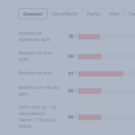
Gesamt
Geschlecht
Partei
Alter
Os
Beachte ich
%
15
überhaupt nicht
Beachte ich eher
%
16
nicht
Beachte ich eher
%
31
Beachte ich voll und
%
16
ganz
Trifft nicht zu – ich
habe keine(n)
%
16
Garten / Terrasse /
Balkon