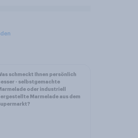
aden
as schmeckt Ihnen persönlich
esser - selbstgemachte
armelade oder industriell
ergestellte Marmelade aus dem
Supermarkt?