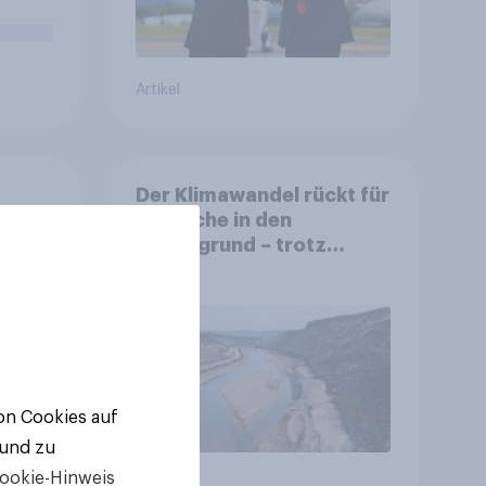
Artikel
Der Klimawandel rückt für
Deutsche in den
Hintergrund – trotz
auen,
stabiler Überzeugung
it
e
von Cookies auf
 und zu
ookie-Hinweis
Artikel