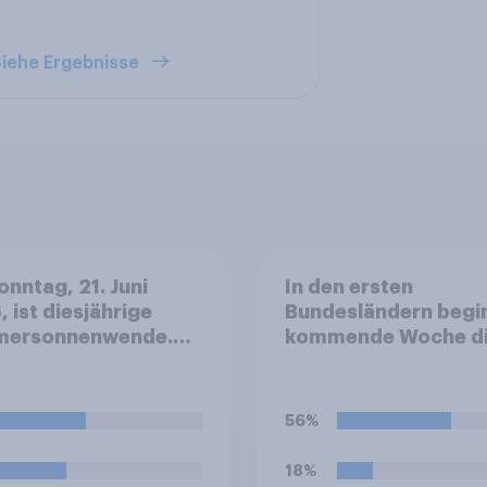
iehe Ergebnisse
nntag, 21. Juni
In den ersten
 ist diesjährige
Bundesländern begi
ersonnenwende.
kommende Woche d
 Sie wählen
Sommerferien. Find
en: Welches dieser
Sie, dass eine Ferien
n Emotionen ist
von sechs Wochen f
56%
ezüglich bei Ihnen
Schüler und Lehrer 
er ausgeprägt?
lang, zu kurz oder g
18%
richtig ist?