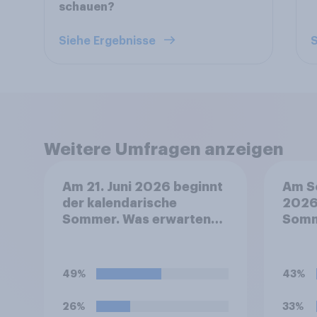
schauen?
Siehe Ergebnisse
S
Weitere Umfragen anzeigen
Am 21. Juni 2026 beginnt
Am So
der kalendarische
2026,
Sommer. Was erwarten
Somm
Sie: Wie wird der Sommer
Wenn
2026 in Deutschland?
müsst
beide
49%
43%
diesb
stärk
26%
33%