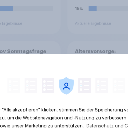
15%
e Ergebnisse
Aktuelle Ergebnisse
ov Sonntagsfrage
Altersvorsorge:
2026: AfD verliert,
Staatsfonds findet
bleibt stärkste Kraft
grundsätzliche
roßes Bedürfnis
Zustimmung - Vertr
Reformen in der
Kosten und Sicherhe
lkerung
entscheiden über di
Akzeptanz
 "Alle akzeptieren" klicken, stimmen Sie der Speicherung 
 zu, um die Websitenavigation und -Nutzung zu verbessern
sowie unser Marketing zu unterstützen.
Datenschutz und C
Artikel