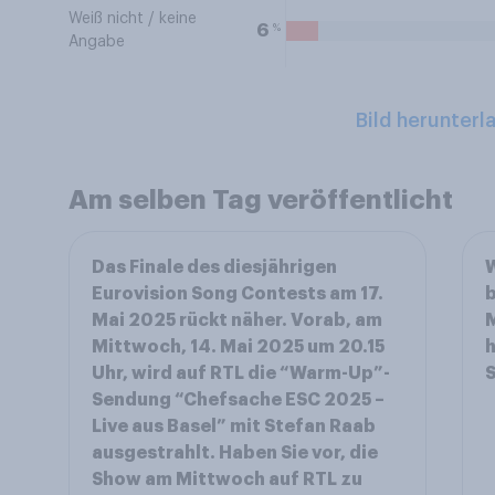
Weiß nicht / keine
%
6
Angabe
Bild herunterl
Am selben Tag veröffentlicht
Das Finale des diesjährigen
W
Eurovision Song Contests am 17.
b
Mai 2025 rückt näher. Vorab, am
M
Mittwoch, 14. Mai 2025 um 20.15
h
Uhr, wird auf RTL die “Warm-Up”-
Sendung “Chefsache ESC 2025 –
Live aus Basel” mit Stefan Raab
ausgestrahlt. Haben Sie vor, die
Show am Mittwoch auf RTL zu