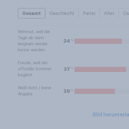
Gesamt
Geschlecht
Partei
Alter
Os
Wehmut, weil die
Tage ab dann
%
34
langsam wieder
kürzer werden
Freude, weil der
%
37
offizielle Sommer
beginnt
Weiß nicht / keine
%
29
Angabe
Bild herunterl