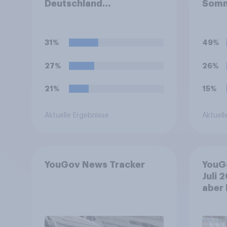
Deutschland
Somm
Temperaturen um die 30
Sie: 
Grad geben. Freuen Sie
2026
sich darauf?
31%
49%
27%
26%
21%
15%
Aktuelle Ergebnisse
Aktuell
YouGov News Tracker
YouG
Juli 
aber 
+++ G
nach 
Bevö