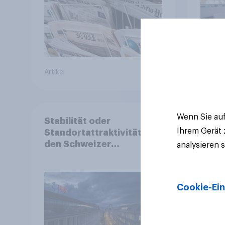
Artikel
Artikel
Wenn Sie auf
Stabilität oder
Ihrem Gerät
Standortattraktivität für
den Schweizer
analysieren 
Finanzplatz? Wo die
Bevölkerung in der
Debatte um die
Cookie-Ein
Regulierung von
Grossbanken steht