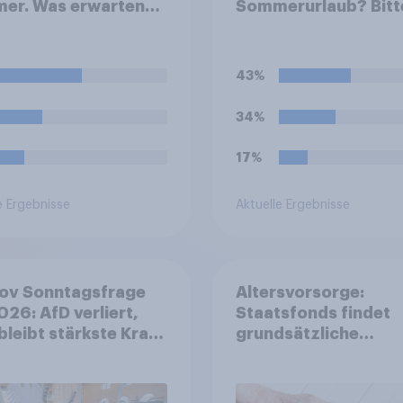
er. Was erwarten
Sommerurlaub? Bitt
Wie wird der Sommer
wählen Sie alle
 in Deutschland?
zutreffenden Perso
aus.
43%
34%
17%
e Ergebnisse
Aktuelle Ergebnisse
ov Sonntagsfrage
Altersvorsorge:
2026: AfD verliert,
Staatsfonds findet
bleibt stärkste Kraft
grundsätzliche
roßes Bedürfnis
Zustimmung - Vertr
Reformen in der
Kosten und Sicherhe
lkerung
entscheiden über di