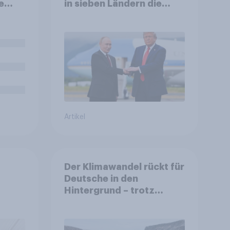
e
in sieben Ländern die
Rolle der USA, globale
nen
Machtverschiebungen,
Bedrohungen und
Bündnisse bewerten
Artikel
Der Klimawandel rückt für
Deutsche in den
Hintergrund – trotz
auen,
stabiler Überzeugung
it
e