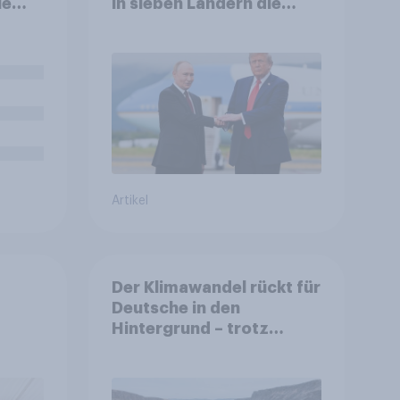
ie
in sieben Ländern die
en
Rolle der USA, globale
zeit
Machtverschiebungen,
ür
Bedrohungen und
zu
Bündnisse bewerten
enau
Artikel
Der Klimawandel rückt für
Deutsche in den
Hintergrund – trotz
auen,
stabiler Überzeugung
it
e