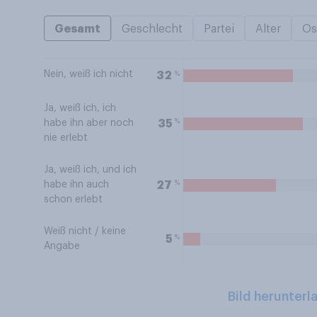
Gesamt
Geschlecht
Partei
Alter
Os
Nein, weiß ich nicht
%
32
Ja, weiß ich, ich
%
35
habe ihn aber noch
nie erlebt
Ja, weiß ich, und ich
%
27
habe ihn auch
schon erlebt
Weiß nicht / keine
%
5
Angabe
Bild herunterl