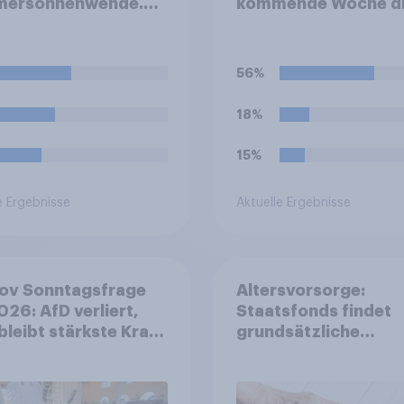
ersonnenwende.
kommende Woche d
 Sie wählen
Sommerferien. Find
en: Welches dieser
Sie, dass eine Ferien
n Emotionen ist
von sechs Wochen f
56%
ezüglich bei Ihnen
Schüler und Lehrer 
er ausgeprägt?
lang, zu kurz oder g
18%
richtig ist?
15%
e Ergebnisse
Aktuelle Ergebnisse
ov Sonntagsfrage
Altersvorsorge:
2026: AfD verliert,
Staatsfonds findet
bleibt stärkste Kraft
grundsätzliche
roßes Bedürfnis
Zustimmung - Vertr
Reformen in der
Kosten und Sicherhe
lkerung
entscheiden über di