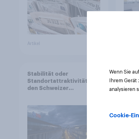
Artikel
Artikel
Wenn Sie auf
Stabilität oder
Ihrem Gerät
Standortattraktivität für
den Schweizer
analysieren 
Finanzplatz? Wo die
Bevölkerung in der
Debatte um die
Cookie-Ein
Regulierung von
Grossbanken steht