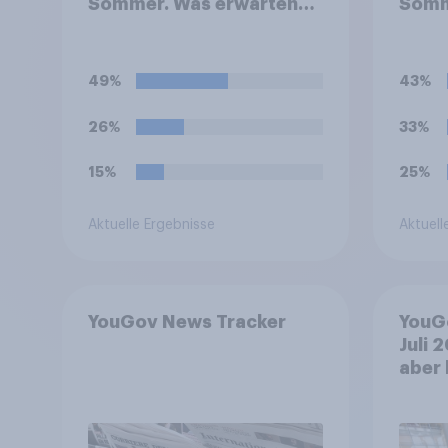
Sommer. Was erwarten
Somm
Sie: Wie wird der Sommer
Wenn
2026 in Deutschland?
müsst
beide
49%
43%
diesb
stärk
26%
33%
15%
25%
Aktuelle Ergebnisse
Aktuell
YouGov News Tracker
YouG
Juli 
aber 
+++ G
nach 
Bevö