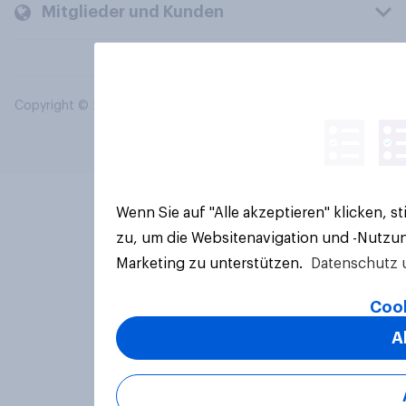
Mitglieder und Kunden
Copyright © 2026 YouGov PLC. Alle Rechte vorbehalten.
Wenn Sie auf "Alle akzeptieren" klicken, 
zu, um die Websitenavigation und -Nutzun
Marketing zu unterstützen.
Datenschutz 
Cook
A