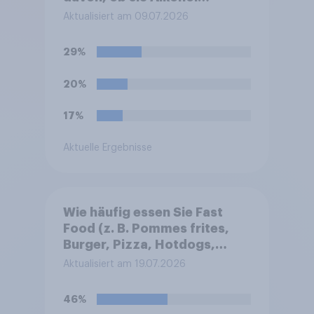
enthalten oder alkoholfrei
Aktualisiert am 09.07.2026
sind?
29%
20%
17%
Aktuelle Ergebnisse
Wie häufig essen Sie Fast
Food (z. B. Pommes frites,
Burger, Pizza, Hotdogs,
Chicken Nuggets oder
Aktualisiert am 19.07.2026
Döner)?
46%