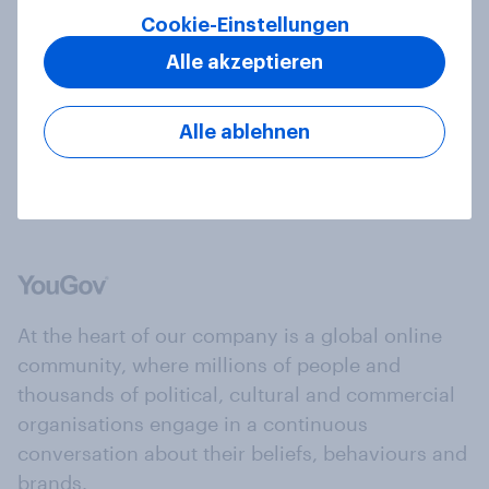
WWK Versicherungen überzeugen
Cookie-Einstellungen
durch sehr gute Servicequalität in
Alle akzeptieren
der E-Mail-Kommunikation
Artikel
Alle ablehnen
At the heart of our company is a global online
community, where millions of people and
thousands of political, cultural and commercial
organisations engage in a continuous
conversation about their beliefs, behaviours and
brands.