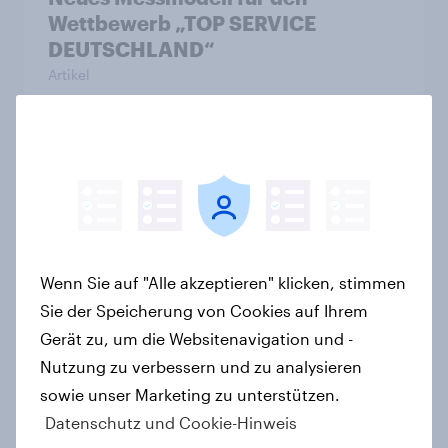
Wettbewerb „TOP SERVICE
DEUTSCHLAND“
Artikel
Umfrage: Jeder vierte Service-
Anruf mit ausreichend beurteilt
Artikel
Wenn Sie auf "Alle akzeptieren" klicken, stimmen
Sie der Speicherung von Cookies auf Ihrem
Weiterhin exzellente
Gerät zu, um die Websitenavigation und -
Servicequalität bei Cortal Consors
Nutzung zu verbessern und zu analysieren
Artikel
sowie unser Marketing zu unterstützen.
Datenschutz und Cookie-Hinweis