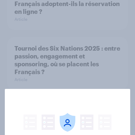
Français adoptent-ils la réservation
en ligne ?
Article
Tournoi des Six Nations 2025 : entre
passion, engagement et
sponsoring, où se placent les
Français ?
Article
YouGov’s Best Global Brands 2025
Rapport