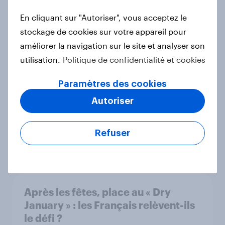
Soldes d’hiver 2025 : ce que les
En cliquant sur "Autoriser", vous acceptez le
marques doivent savoir sur les
stockage de cookies sur votre appareil pour
comportements d’achat des
améliorer la navigation sur le site et analyser son
Français
utilisation.
Politique de confidentialité et cookies
Article
Paramètres des cookies
Autoriser
Skincare : quelles sont les attentes
des consommateurs en 2025 ?
Refuser
Rapport
Après les fêtes, place au « Dry
January » : les Français relèvent-ils
le défi ?