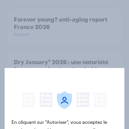
Forever young? anti-aging report
France 2026
Rapport
Dry January* 2026 : une notoriété
forte, une adoption plus timide en
France
Rapport
Octobre Rose et Movember : Deux
campagnes, deux réalités
En cliquant sur "Autoriser", vous acceptez le
Article