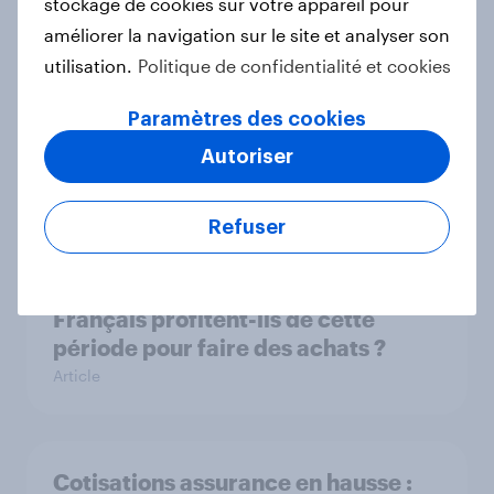
stockage de cookies sur votre appareil pour
améliorer la navigation sur le site et analyser son
utilisation.
Politique de confidentialité et cookies
Découvrez les comportements et
Paramètres des cookies
attentes des jeunes générations en
France
Autoriser
Article
Refuser
Rentrée scolaire 2025 : Les
Français profitent-ils de cette
période pour faire des achats ?
Article
Cotisations assurance en hausse :