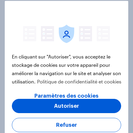
forte, une adoption plus timide en
France
Rapport
Classe premium dans les trains : les
Français privilégient l’équilibre
En cliquant sur "Autoriser", vous acceptez le
entre calme et inclusion
stockage de cookies sur votre appareil pour
Article
améliorer la navigation sur le site et analyser son
utilisation.
Politique de confidentialité et cookies
Paramètres des cookies
Octobre Rose et Movember : Deux
campagnes, deux réalités
Autoriser
Article
Refuser