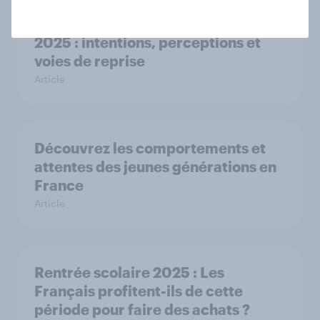
Le marché automobile français en
2025 : intentions, perceptions et
voies de reprise
Article
Découvrez les comportements et
attentes des jeunes générations en
France
Article
Rentrée scolaire 2025 : Les
Français profitent-ils de cette
période pour faire des achats ?