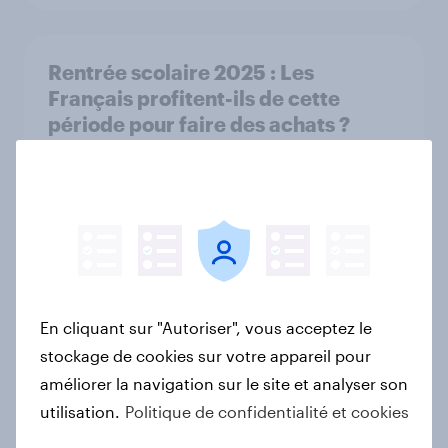
Rentrée scolaire 2025 : Les
Français profitent-ils de cette
période pour faire des achats ?
Article
Cotisations assurance en hausse :
L’inquiétude gagne-t-elle les
Français ?
Rapport
En cliquant sur "Autoriser", vous acceptez le
stockage de cookies sur votre appareil pour
améliorer la navigation sur le site et analyser son
utilisation.
Politique de confidentialité et cookies
Soldes d’été : bonnes affaires,
bonne conscience ?