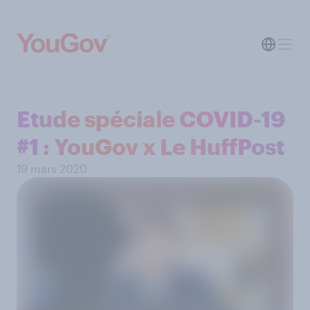
Etude spéciale COVID-19
#1 : YouGov x Le HuffPost
19 mars 2020