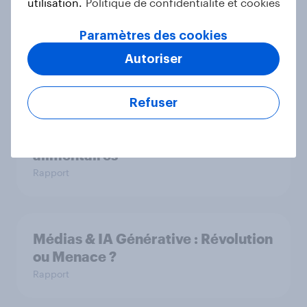
utilisation.
Politique de confidentialité et cookies
Soldes d’été : bonnes affaires,
Paramètres des cookies
bonne conscience ?
Autoriser
Article
Refuser
Les Français et les fibres
alimentaires
Rapport
Médias & IA Générative : Révolution
ou Menace ?
Rapport