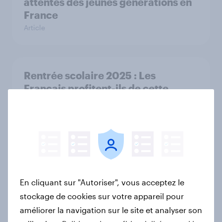
attentes des jeunes générations en
France
Article
Rentrée scolaire 2025 : Les
Français profitent-ils de cette
période pour faire des achats ?
Article
Cotisations assurance en hausse :
L’inquiétude gagne-t-elle les
En cliquant sur "Autoriser", vous acceptez le
Français ?
stockage de cookies sur votre appareil pour
Rapport
améliorer la navigation sur le site et analyser son