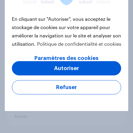
Français profitent-ils de cette
période pour faire des achats ?
En cliquant sur "Autoriser", vous acceptez le
Article
stockage de cookies sur votre appareil pour
améliorer la navigation sur le site et analyser son
utilisation.
Politique de confidentialité et cookies
Cotisations assurance en hausse :
L’inquiétude gagne-t-elle les
Paramètres des cookies
Français ?
Autoriser
Rapport
Refuser
Soldes d’été : bonnes affaires,
bonne conscience ?
Article