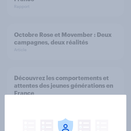
Rapport
Octobre Rose et Movember : Deux
campagnes, deux réalités
Article
Découvrez les comportements et
attentes des jeunes générations en
France
Article
Rentrée scolaire 2025 : Les